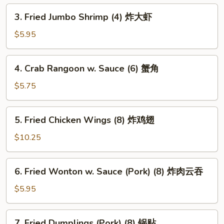
上
3.
3. Fried Jumbo Shrimp (4) 炸大虾
海
Fried
卷
Jumbo
$5.95
Shrimp
(4)
4.
4. Crab Rangoon w. Sauce (6) 蟹角
炸
Crab
大
Rangoon
$5.75
虾
w.
Sauce
5.
5. Fried Chicken Wings (8) 炸鸡翅
(6)
Fried
蟹
Chicken
$10.25
角
Wings
(8)
6.
6. Fried Wonton w. Sauce (Pork) (8) 炸肉云吞
炸
Fried
鸡
Wonton
$5.95
翅
w.
Sauce
7.
7. Fried Dumplings (Pork) (8) 锅贴