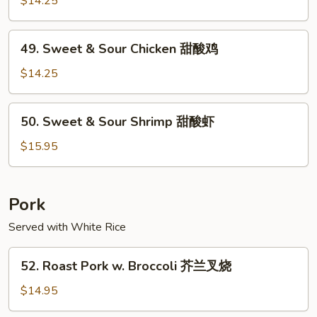
$14.25
Sour
Pork
49.
49. Sweet & Sour Chicken 甜酸鸡
甜
Sweet
酸
&
$14.25
肉
Sour
Chicken
50.
50. Sweet & Sour Shrimp 甜酸虾
甜
Sweet
酸
&
$15.95
鸡
Sour
Shrimp
甜
Pork
酸
Served with White Rice
虾
52.
52. Roast Pork w. Broccoli 芥兰叉烧
Roast
Pork
$14.95
w.