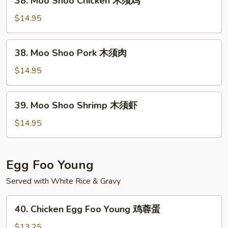
38. Moo Shoo Chicken 木须鸡
Moo
Shoo
$14.95
Chicken
木
38.
38. Moo Shoo Pork 木须肉
须
Moo
鸡
Shoo
$14.95
Pork
木
39.
39. Moo Shoo Shrimp 木须虾
须
Moo
肉
Shoo
$14.95
Shrimp
木
须
Egg Foo Young
虾
Served with White Rice & Gravy
40.
40. Chicken Egg Foo Young 鸡蓉蛋
Chicken
Egg
$13.25