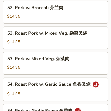
Broccoli
52.
52. Pork w. Broccoli 芥兰肉
芥
Pork
兰
w.
$14.95
叉
Broccoli
烧
芥
53.
53. Roast Pork w. Mixed Veg. 杂菜叉烧
兰
Roast
肉
Pork
$14.95
w.
Mixed
53.
53. Pork w. Mixed Veg. 杂菜肉
Veg.
Pork
杂
w.
$14.95
菜
Mixed
叉
Veg.
54.
烧
54. Roast Pork w. Garlic Sauce 鱼香叉烧
杂
Roast
菜
Pork
$14.95
肉
w.
Garlic
54.
Sauce
54. Pork w. Garlic Sauce 鱼香肉