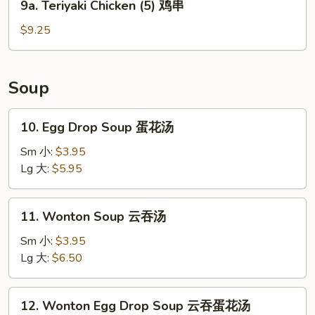
9a. Teriyaki Chicken (5) 鸡串
包
Teriyaki
Chicken
$9.25
(5)
鸡
串
Soup
10.
10. Egg Drop Soup 蛋花汤
Egg
Drop
Sm 小:
$3.95
Soup
Lg 大:
$5.95
蛋
花
11.
11. Wonton Soup 云吞汤
汤
Wonton
Soup
Sm 小:
$3.95
云
Lg 大:
$6.50
吞
汤
12.
12. Wonton Egg Drop Soup 云吞蛋花汤
Wonton