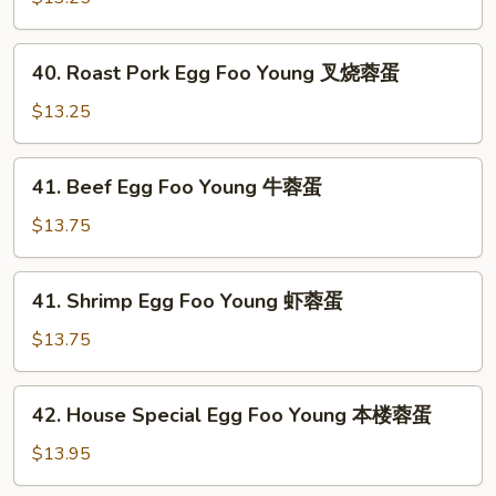
Foo
Young
40.
40. Roast Pork Egg Foo Young 叉烧蓉蛋
鸡
Roast
蓉
Pork
$13.25
蛋
Egg
Foo
41.
41. Beef Egg Foo Young 牛蓉蛋
Young
Beef
叉
Egg
$13.75
烧
Foo
蓉
Young
41.
蛋
41. Shrimp Egg Foo Young 虾蓉蛋
牛
Shrimp
蓉
Egg
$13.75
蛋
Foo
Young
42.
42. House Special Egg Foo Young 本楼蓉蛋
虾
House
蓉
Special
$13.95
蛋
Egg