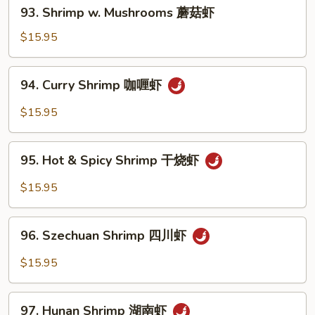
93.
93. Shrimp w. Mushrooms 蘑菇虾
雪
Shrimp
豆
w.
$15.95
虾
Mushrooms
蘑
94.
94. Curry Shrimp 咖喱虾
菇
Curry
虾
Shrimp
$15.95
咖
喱
95.
虾
95. Hot & Spicy Shrimp 干烧虾
Hot
&
$15.95
Spicy
Shrimp
96.
干
96. Szechuan Shrimp 四川虾
Szechuan
烧
Shrimp
$15.95
虾
四
川
97.
虾
97. Hunan Shrimp 湖南虾