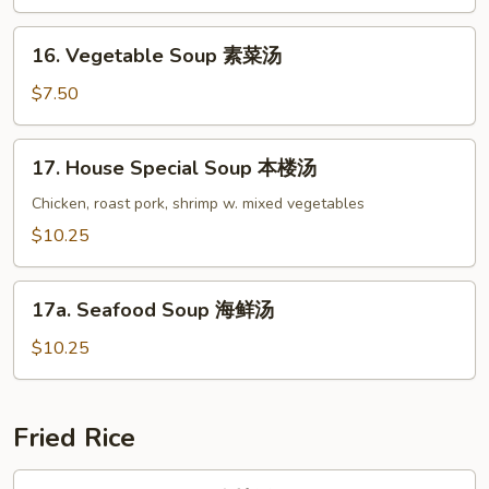
鸡
面
16.
16. Vegetable Soup 素菜汤
汤
Vegetable
Soup
$7.50
素
菜
17.
17. House Special Soup 本楼汤
汤
House
Special
Chicken, roast pork, shrimp w. mixed vegetables
Soup
$10.25
本
楼
17a.
汤
17a. Seafood Soup 海鲜汤
Seafood
Soup
$10.25
海
鲜
汤
Fried Rice
18.