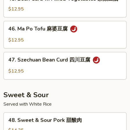
Bean
香
Curd
$12.95
芥
w.
兰
Mixed
46.
46. Ma Po Tofu 麻婆豆腐
Vegetables
Ma
杂
Po
$12.95
菜
Tofu
豆
麻
47.
腐
婆
47. Szechuan Bean Curd 四川豆腐
Szechuan
豆
Bean
$12.95
腐
Curd
四
川
Sweet & Sour
豆
腐
Served with White Rice
48.
48. Sweet & Sour Pork 甜酸肉
Sweet
&