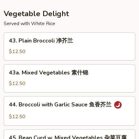
Foo
Young
Vegetable Delight
本
Served with White Rice
楼
蓉
43.
蛋
43. Plain Broccoli 净芥兰
Plain
Broccoli
$12.50
净
芥
43a.
43a. Mixed Vegetables 素什锦
兰
Mixed
Vegetables
$12.50
素
什
44.
44. Broccoli with Garlic Sauce 鱼香芥兰
锦
Broccoli
with
$12.50
Garlic
Sauce
45.
鱼
45. Bean Curd w. Mixed Vegetables 杂菜豆腐