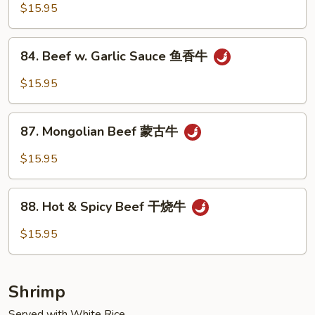
Beef
$15.95
四
川
84.
牛
84. Beef w. Garlic Sauce 鱼香牛
Beef
w.
$15.95
Garlic
Sauce
87.
鱼
87. Mongolian Beef 蒙古牛
Mongolian
香
Beef
$15.95
牛
蒙
古
88.
牛
88. Hot & Spicy Beef 干烧牛
Hot
&
$15.95
Spicy
Beef
干
Shrimp
烧
牛
Served with White Rice