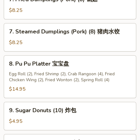
(Pork)
Fried
(8)
Dumplings
$8.25
炸
(Pork)
肉
(8)
7.
云
7. Steamed Dumplings (Pork) (8) 猪肉水饺
锅
Steamed
吞
贴
Dumplings
$8.25
(Pork)
(8)
8.
8. Pu Pu Platter 宝宝盘
猪
Pu
肉
Pu
Egg Roll (2), Fried Shrimp (2), Crab Rangoon (4), Fried
水
Chicken Wing (2), Fried Wonton (2), Spring Roll (4)
Platter
饺
宝
$14.95
宝
盘
9.
9. Sugar Donuts (10) 炸包
Sugar
Donuts
$4.95
(10)
炸
9a.