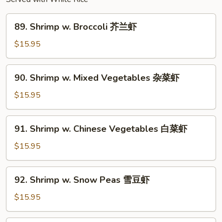
89.
89. Shrimp w. Broccoli 芥兰虾
Shrimp
w.
$15.95
Broccoli
芥
90.
90. Shrimp w. Mixed Vegetables 杂菜虾
兰
Shrimp
虾
w.
$15.95
Mixed
Vegetables
91.
91. Shrimp w. Chinese Vegetables 白菜虾
杂
Shrimp
菜
w.
$15.95
虾
Chinese
Vegetables
92.
92. Shrimp w. Snow Peas 雪豆虾
白
Shrimp
菜
w.
$15.95
虾
Snow
Peas