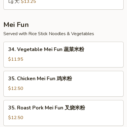
Lo
Lg 大:
$13.25
Mein
楼
捞
Mei Fun
面
Served with Rice Stick Noodles & Vegetables
34.
34. Vegetable Mei Fun 蔬菜米粉
Vegetable
Mei
$11.95
Fun
蔬
35.
35. Chicken Mei Fun 鸡米粉
菜
Chicken
米
Mei
$12.50
粉
Fun
鸡
35.
35. Roast Pork Mei Fun 叉烧米粉
米
Roast
粉
Pork
$12.50
Mei