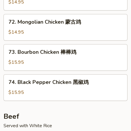
Chicken
$14.95
陈
皮
72.
鸡
72. Mongolian Chicken 蒙古鸡
Mongolian
Chicken
$14.95
蒙
古
73.
73. Bourbon Chicken 棒棒鸡
鸡
Bourbon
Chicken
$15.95
棒
棒
74.
74. Black Pepper Chicken 黑椒鸡
鸡
Black
Pepper
$15.95
Chicken
黑
椒
Beef
鸡
Served with White Rice