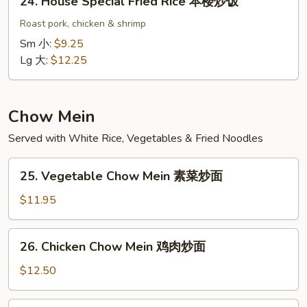
24. House Special Fried Rice 本楼炒饭
饭
House
Special
Roast pork, chicken & shrimp
Fried
Sm 小:
$9.25
Rice
Lg 大:
$12.25
本
楼
炒
Chow Mein
饭
Served with White Rice, Vegetables & Fried Noodles
25.
25. Vegetable Chow Mein 素菜炒面
Vegetable
Chow
$11.95
Mein
素
26.
26. Chicken Chow Mein 鸡肉炒面
菜
Chicken
炒
Chow
$12.50
面
Mein
鸡