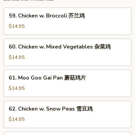
59.
59. Chicken w. Broccoli 芥兰鸡
Chicken
w.
$14.95
Broccoli
芥
60.
60. Chicken w. Mixed Vegetables 杂菜鸡
兰
Chicken
鸡
w.
$14.95
Mixed
Vegetables
61.
61. Moo Goo Gai Pan 蘑菇鸡片
杂
Moo
菜
Goo
$14.95
鸡
Gai
Pan
62.
62. Chicken w. Snow Peas 雪豆鸡
蘑
Chicken
菇
w.
$14.95
鸡
Snow
片
Peas