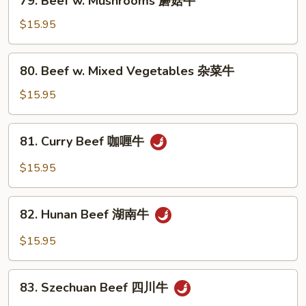
79. Beef w. Mushrooms 蘑菇牛
青
Beef
椒
w.
$15.95
牛
Mushrooms
蘑
80.
80. Beef w. Mixed Vegetables 杂菜牛
菇
Beef
牛
w.
$15.95
Mixed
Vegetables
81.
81. Curry Beef 咖喱牛
杂
Curry
菜
Beef
$15.95
牛
咖
喱
82.
牛
82. Hunan Beef 湖南牛
Hunan
Beef
$15.95
湖
南
83.
牛
83. Szechuan Beef 四川牛
Szechuan