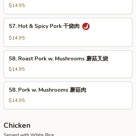
Roast
$14.95
Pork
四
57.
川
57. Hot & Spicy Pork 干烧肉
Hot
叉
&
$14.95
烧
Spicy
Pork
58.
干
58. Roast Pork w. Mushrooms 蘑菇叉烧
Roast
烧
Pork
$14.95
肉
w.
Mushrooms
58.
58. Pork w. Mushrooms 蘑菇肉
蘑
Pork
菇
w.
$14.95
叉
Mushrooms
烧
蘑
菇
Chicken
肉
Served with White Rice