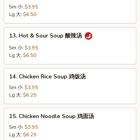
Egg
Sm 小:
$3.95
Drop
Lg 大:
$6.50
Soup
云
13.
13. Hot & Sour Soup 酸辣汤
吞
Hot
蛋
&
Sm 小:
$3.95
花
Sour
Lg 大:
$6.50
汤
Soup
酸
14.
辣
14. Chicken Rice Soup 鸡饭汤
Chicken
汤
Rice
Sm 小:
$3.95
Soup
Lg 大:
$6.25
鸡
饭
15.
15. Chicken Noodle Soup 鸡面汤
汤
Chicken
Noodle
Sm 小:
$3.95
Soup
Lg 大:
$6.25