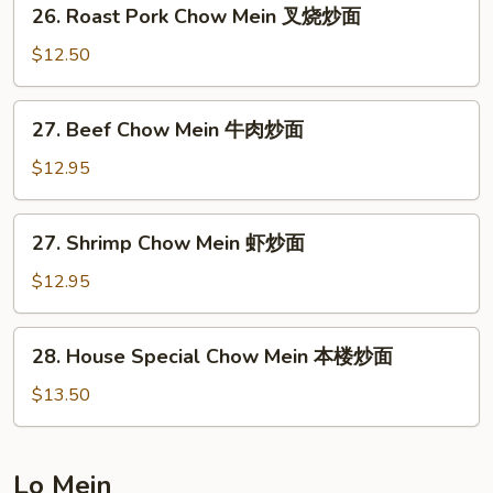
26.
26. Roast Pork Chow Mein 叉烧炒面
肉
Roast
炒
Pork
$12.50
面
Chow
Mein
27.
27. Beef Chow Mein 牛肉炒面
叉
Beef
烧
Chow
$12.95
炒
Mein
面
牛
27.
27. Shrimp Chow Mein 虾炒面
肉
Shrimp
炒
Chow
$12.95
面
Mein
虾
28.
28. House Special Chow Mein 本楼炒面
炒
House
面
Special
$13.50
Chow
Mein
本
Lo Mein