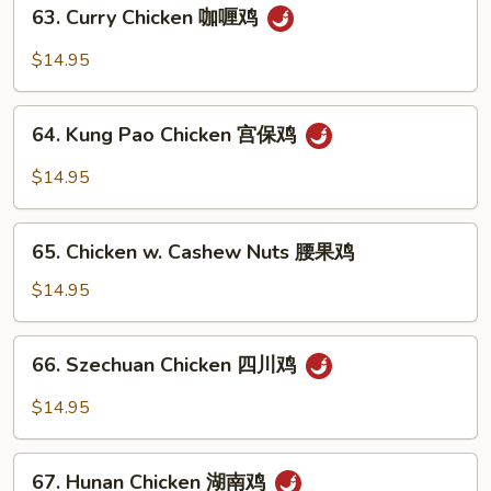
63.
63. Curry Chicken 咖喱鸡
雪
Curry
豆
Chicken
$14.95
鸡
咖
喱
64.
鸡
64. Kung Pao Chicken 宫保鸡
Kung
Pao
$14.95
Chicken
宫
65.
保
65. Chicken w. Cashew Nuts 腰果鸡
Chicken
鸡
w.
$14.95
Cashew
Nuts
66.
66. Szechuan Chicken 四川鸡
腰
Szechuan
果
Chicken
$14.95
鸡
四
川
67.
鸡
67. Hunan Chicken 湖南鸡