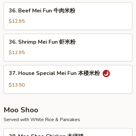
Fun
36.
36. Beef Mei Fun 牛肉米粉
叉
Beef
烧
Mei
$12.95
米
Fun
粉
牛
36.
36. Shrimp Mei Fun 虾米粉
肉
Shrimp
米
Mei
$12.95
粉
Fun
虾
37.
37. House Special Mei Fun 本楼米粉
米
House
粉
Special
$13.50
Mei
Fun
本
Moo Shoo
楼
米
Served with White Rice & Pancakes
粉
38.