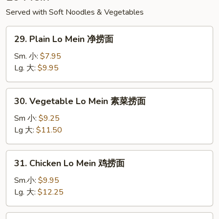
楼
Served with Soft Noodles & Vegetables
炒
面
29.
29. Plain Lo Mein 净捞面
Plain
Lo
Sm. 小:
$7.95
Mein
Lg. 大:
$9.95
净
捞
30.
30. Vegetable Lo Mein 素菜捞面
面
Vegetable
Lo
Sm 小:
$9.25
Mein
Lg 大:
$11.50
素
菜
31.
31. Chicken Lo Mein 鸡捞面
捞
Chicken
面
Lo
Sm.小:
$9.95
Mein
Lg. 大:
$12.25
鸡
捞
31.