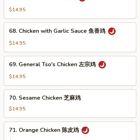
Hunan
Chicken
$14.95
湖
南
68.
鸡
68. Chicken with Garlic Sauce 鱼香鸡
Chicken
with
$14.95
Garlic
Sauce
69.
鱼
69. General Tso's Chicken 左宗鸡
General
香
Tso's
$14.95
鸡
Chicken
左
70.
宗
70. Sesame Chicken 芝麻鸡
Sesame
鸡
Chicken
$14.95
芝
麻
71.
71. Orange Chicken 陈皮鸡
鸡
Orange