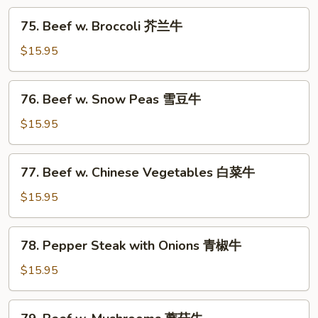
75.
75. Beef w. Broccoli 芥兰牛
Beef
w.
$15.95
Broccoli
芥
76.
76. Beef w. Snow Peas 雪豆牛
兰
Beef
牛
w.
$15.95
Snow
Peas
77.
77. Beef w. Chinese Vegetables 白菜牛
雪
Beef
豆
w.
$15.95
牛
Chinese
Vegetables
78.
78. Pepper Steak with Onions 青椒牛
白
Pepper
菜
Steak
$15.95
牛
with
Onions
79.