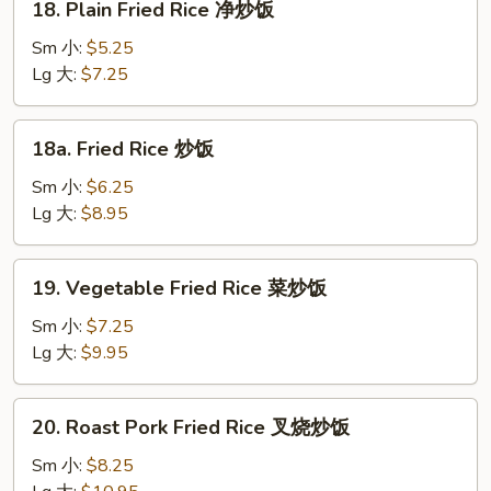
18. Plain Fried Rice 净炒饭
Plain
Fried
Sm 小:
$5.25
Rice
Lg 大:
$7.25
净
炒
18a.
18a. Fried Rice 炒饭
饭
Fried
Rice
Sm 小:
$6.25
炒
Lg 大:
$8.95
饭
19.
19. Vegetable Fried Rice 菜炒饭
Vegetable
Fried
Sm 小:
$7.25
Rice
Lg 大:
$9.95
菜
炒
20.
20. Roast Pork Fried Rice 叉烧炒饭
饭
Roast
Pork
Sm 小:
$8.25
Fried