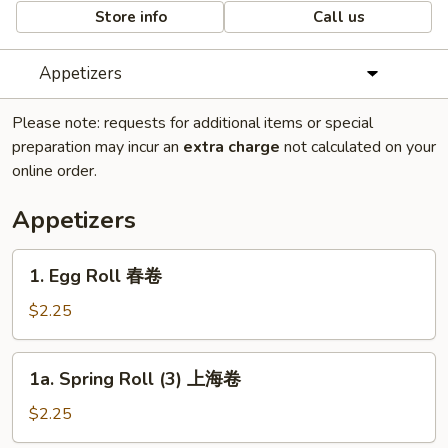
Store info
Call us
Appetizers
Please note: requests for additional items or special
preparation may incur an
extra charge
not calculated on your
online order.
Appetizers
1.
1. Egg Roll 春卷
Egg
Roll
$2.25
春
卷
1a.
1a. Spring Roll (3) 上海卷
Spring
Roll
$2.25
(3)